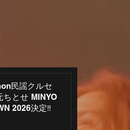
O
n-mon民謡クルセ
 元ちとせ MINYO
OWN 2026決定‼️