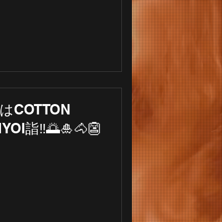
はCOTTON
I詣‼️🌅🎍🐴👺