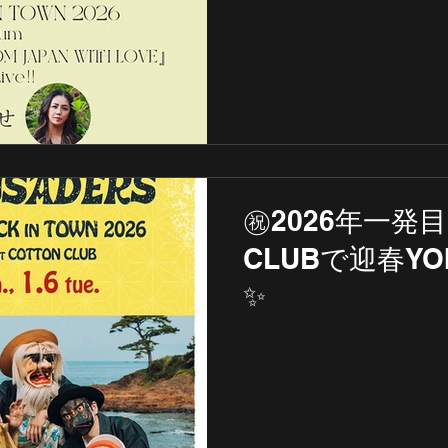
㊗️2026年一発目
CLUBで迎春YOIYO
✨