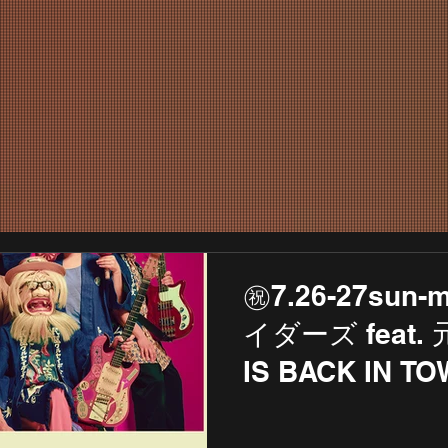
LIVE INF
㊗️7.26-27su
イダーズ feat.
IS BACK IN T