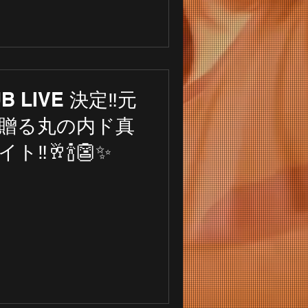
B LIVE 決定‼️元
贈る丸の内ド真
️🥂🍾👺✨