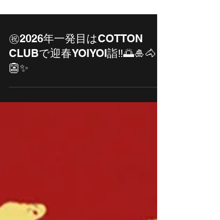
㊗️2026年一発目はCOTTON
CLUBで迎春YOIYOI詣‼️🌅🎍🐴
👺✨