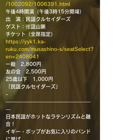
/1002092/1006391.html
午後4時開演（午後3時15分開場）
出　演：民謡クルセイダーズ
ゲスト：俚謡山脈
チケット（全席指定）
https://yyk1.ka-
ruku.com/musashino-s/seatSelect?
en=2408041
一般　2,800円　
友の会　2,500円
25歳以下　1,000円
「民謡クルセイダーズ」
-
—————————————————
—
日本民謡がホットなラテンリズムと融
合！
イギー・ポップがお気に入りのバンド
に挙げ、