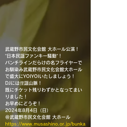
武蔵野市民文化会館 大ホール公演！
”日本民謡ファンキー騒動”！
パンチラインだらけの名フライヤーで
お馴染み武蔵野市民文化会館大ホール
で盛大にYOIYOIいたしましょう！
DJには俚謡山脈！
既にチケット残りわずかとなってまい
りました！
お早めにどうぞ！
2024年8月4日（日）
＠武蔵野市民文化会館 大ホール
https://www.musashino.or.jp/bunka