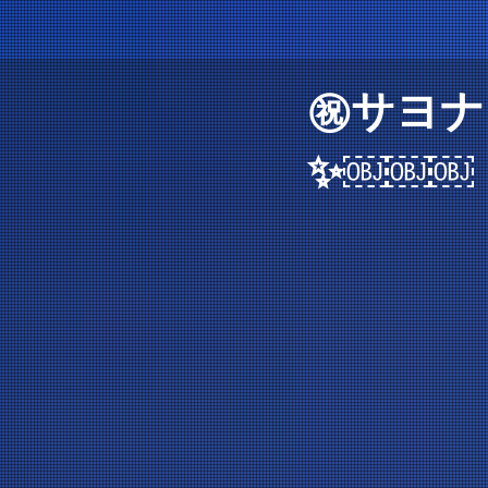
㊗️サヨナ
✨￼￼￼