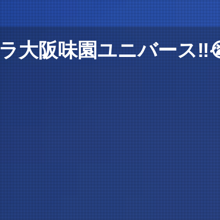
ラ大阪味園ユニバース‼️😭