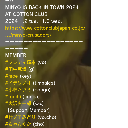
ー!!
MINYO IS BACK IN TOWN 2024 
AT COTTON CLUB
2024 1.2 tue., 1.3 wed.
https://www.cottonclubjapan.co.jp/
.../minyo-crusaders/
ーーーーーーーーーーーーーーーーー
ーーーーー
MEMBER
#フレディ塚本
 (vo)
#田中克海
 (g)
#moe
 (key)
#イデソノオ
 (timbales)
#小林ムツミ
 (bongo)
#Irochi
 (conga)
#大沢広一郎
 (sax)
【Support Member】
#竹ノ子みどり
 (vo,cho)
#ちゃんゆか
 (cho)