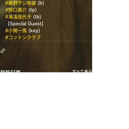
#藤野デジ俊雄
 (b)
#野口勇介
 (tp)
#湯浅佳代子
 (tb)
【Special Guest】
#小関一馬
 (key)
#コットンクラブ
すべて表示
最新記事