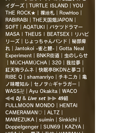
イダーズ｜TURTLE ISLAND｜YOU 
THE ROCK★｜裸繪札｜RowHoo｜
RABIRABI｜THE天国畑JAPON｜
SOFT｜AQATUKI｜バケツドラマー
MASA | THEUS | BEATSEX | リハビ
リーズ｜じょっちゃんバンド｜秘部痺
れ｜Jantokoi -雀と鯉-｜Gotta Neal 
Experiment｜BNKR街道｜虫のしらせ
｜MÜCHAMÜCHA｜320｜我拉夢｜
紅天狗ラムネ｜快眠亭BKDNと夢コ｜
RIBE Q｜shamanriyo｜チキニカ｜亀
ノ味噌知ル｜セノヲ☆ギャラガー｜
WASS卍｜Ayu Okakita｜WACO
⫷⫷ 𝘿𝙅 & 𝙇𝙞𝙫𝙚 𝙨𝙚𝙩 ⫸⫸ 𝟰𝟵組
FULLMOON MONDO｜HENTAI 
CAMERAMAN♡｜ALTZ｜
MAMEZUKA｜suimin｜Sinkichi｜
Doppelgenger｜SUN69｜KAZYA｜