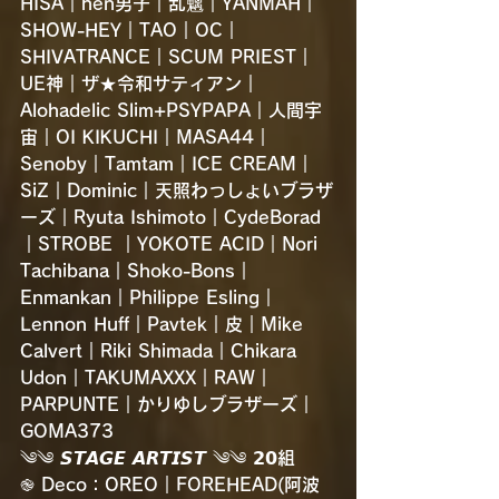
HISA｜hen男子｜乱魑｜YANMAH｜
SHOW-HEY｜TAO｜OC｜
SHIVATRANCE｜SCUM PRIEST｜
UE神｜ザ★令和サティアン｜
Alohadelic Slim+PSYPAPA｜人間宇
宙｜OI KIKUCHI｜MASA44｜
Senoby｜Tamtam｜ICE CREAM｜
SiZ｜Dominic｜天照わっしょいブラザ
ーズ｜Ryuta Ishimoto｜CydeBorad
｜STROBE ｜YOKOTE ACID｜Nori 
Tachibana｜Shoko-Bons｜
Enmankan｜Philippe Esling｜
Lennon Huff｜Pavtek｜皮｜Mike 
Calvert｜Riki Shimada｜Chikara 
Udon｜TAKUMAXXX｜RAW｜
PARPUNTE｜かりゆしブラザーズ｜
GOMA373
༄༄ 𝙎𝙏𝘼𝙂𝙀 𝘼𝙍𝙏𝙄𝙎𝙏 ༄༄ 𝟮𝟬組
֎ Deco：OREO｜FOREHEAD(阿波