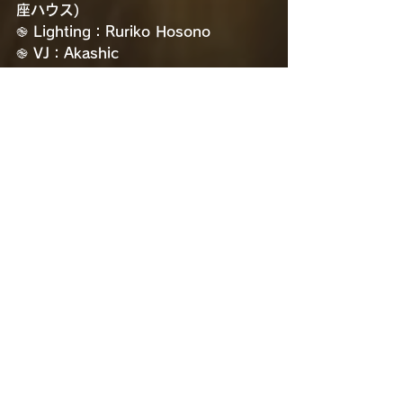
座ハウス)
֎ Lighting：Ruriko Hosono
֎ VJ：Akashic
֎ Laser ：100ch
֎ PA：Slim Chance Audio
֎ Sound System：RIG SOUND 
SYSTEM｜PDCH
֎ Live Paint：奇なり｜黑田昂郎｜ぷ
っちょへんざ｜小保方まげ子
֎ Live Print：INKADDICTION
֎ Photo：Aiichiro Uno｜
ONIONcreations｜Kentaro 
Takahashi
֎ Filming：Kazuya Tanaka
֎ Kids Area : 表現広場みっけ｜スー
パーロング流しそうめん(阿波座ハウス)
֎ 気球体験 : チームアマテラス(地球の
上に生きるプロジェクト)
⫷⫷ 𝙏𝙄𝘾𝙆𝙀𝙏𝙎 ⫸⫸