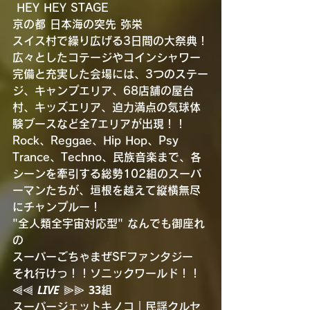
 HEY HEY STAGE
京の都 日本海の突先 弥栄
スイス村で繰り広げる3日間の大祭典！
広々としたコテージやコインシャワー
完備と充実した会場には、3つのステー
ジ、キャンプエリア、68店舗の屋台
村、キッズエリア、迫力満点の気球体
験ブースなど全7エリアが出現！！
Rock、Reggae、Hip Hop、Psy 
Trance、Techno、民族音楽まで、各
シーンを牽引する総勢102組のスーパ
ーマンたちが、垣根を越えて縦横無尽
にチャンプルー！
"全人類全宇宙対応型" なんでも御座れ
の
スーパーごちゃまぜSFファンタジー
それ行けっ！！ソニックワールド！！
⫷⫷ 𝙇𝙄𝙑𝙀 ⫸⫸ 𝟯𝟯組
スーパージェットキノコ｜民謡クルセ