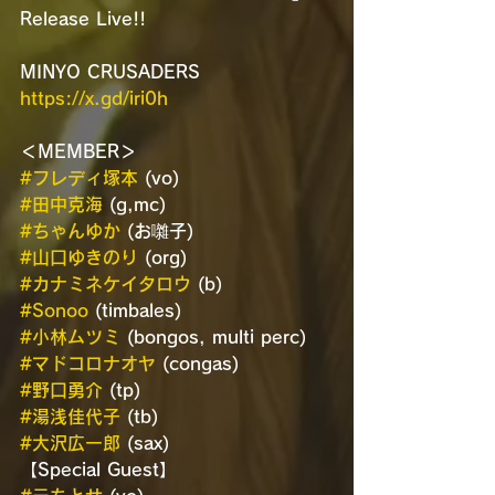
Release Live!!
MINYO CRUSADERS
https://x.gd/iri0h
＜MEMBER＞
#フレディ塚本
 (vo)
#田中克海
 (g,mc)
#ちゃんゆか
 (お囃子)
#山口ゆきのり
 (org)
#カナミネケイタロウ
 (b)
#Sonoo
 (timbales)
#小林ムツミ
 (bongos, multi perc)
#マドコロナオヤ
 (congas)
#野口勇介
 (tp)
#湯浅佳代子
 (tb)
#大沢広一郎
 (sax)
【Special Guest】