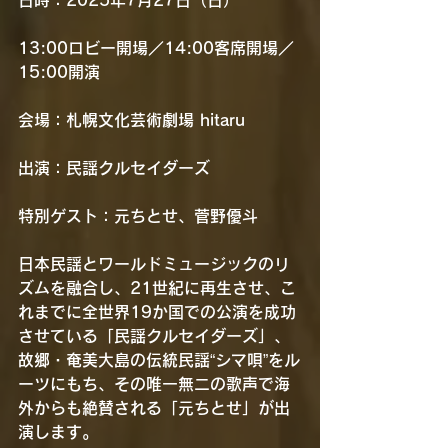
13:00ロビー開場／14:00客席開場／
15:00開演
会場：札幌文化芸術劇場 hitaru
出演：民謡クルセイダーズ
特別ゲスト：元ちとせ、菅野優斗
日本民謡とワールドミュージックのリ
ズムを融合し、21世紀に再生させ、こ
れまでに全世界19か国での公演を成功
させている「民謡クルセイダーズ」、
故郷・奄美大島の伝統民謡“シマ唄”をル
ーツにもち、その唯一無二の歌声で海
外からも絶賛される「元ちとせ」が出
演します。