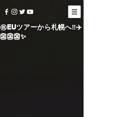
㊗️EUツアーから札幌へ‼️✈️
👺👺👺✨