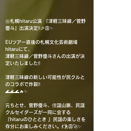
㊗️札幌hitaru公演 『津軽三味線／菅野
優斗』出演決定‼️🎉👺✨
EUツアー直後の札幌文化芸術劇場 
hitaruにて、
津軽三味線／菅野優斗さんの出演が決
定いたしました‼️
津軽三味線の新しい可能性が民クルと
のコラボで炸裂‼️
🌊🌊🌊🔥✨
元ちとせ、菅野優斗、俚謡山脈、民謡
クルセイダーズが一同に会する
『hitaruのひととき 』民謡の楽しさを
存分にお楽しみください。💃🕺👺🚀✨