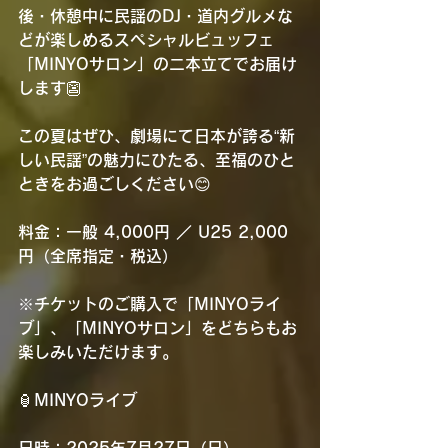
後・休憩中に民謡のDJ・道内グルメな
どが楽しめるスペシャルビュッフェ
「MINYOサロン」の二本立てでお届け
します👺
この夏はぜひ、劇場にて日本が誇る“新
しい民謡”の魅力にひたる、至福のひと
ときをお過ごしください😊
料金：一般 4,000円 ／ U25 2,000
円（全席指定・税込）
※チケットのご購入で「MINYOライ
ブ」、「MINYOサロン」をどちらもお
楽しみいただけます。
🏮MINYOライブ
日時：2025年7月27日（日）