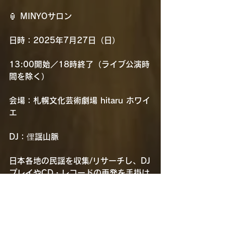
🏮 MINYOサロン
日時：2025年7月27日（日）
13:00開始／18時終了（ライブ公演時
間を除く）
会場：札幌文化芸術劇場 hitaru ホワイ
エ
DJ：俚謡山脈
日本各地の民謡を収集/リサーチし、DJ
プレイやCD・レコードの再発を手掛け
る、日本民謡を愛する2人組DJユニッ
ト「俚謡山脈」が劇場ホワイエにてDJ
プレイ・トークを披露します。