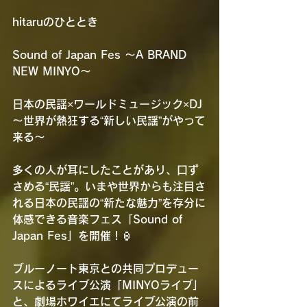
hitaruのひととき 
Sound of Japan Fes ～A BRAND 
NEW MINYO～
日本の民謡×ワールドミュージック×DJ 
～世界が熱狂する“新しい民謡”がやって
来る～
多くの人が耳にしたことがあり、口ず
さめる“民謡”。いまや世界からも注目さ
れる日本の民謡の“新たな魅力”を存分に
体感できる音楽フェス「Sound of 
Japan Fes」を開催！🏮
ブルーノート東京との共同プロデュー
スによるライブ公演「MINYOライブ」
と、劇場ホワイエにてライブ公演の前