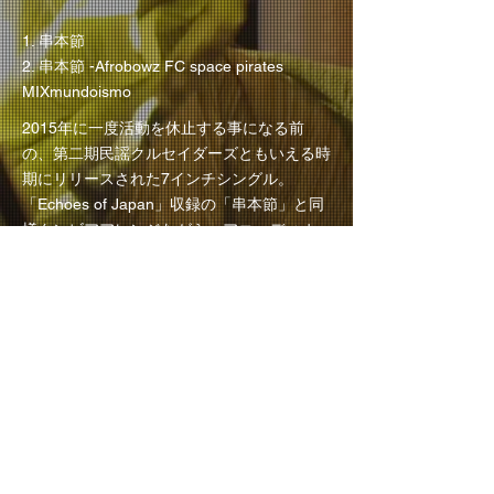
1. 串本節
2. 串本節 -Afrobowz FC space pirates
MIXmundoismo
2015年に一度活動を休止する事になる前
の、第二期民謡クルセイダーズともいえる時
期にリリースされた7インチシングル。
「Echoes of Japan」収録の「串本節」と同
様クンビアアレンジながら、アコーディオ
ン、シンセサイザー導入した現在とは違った
アプローチで、実験的なサウンドを聴かせ、
日本国内の音楽シーンに民謡の可能性を提示
した。SIDE Bは矢野秀介をフィーチャした
別ヴァージョンをカップリング。