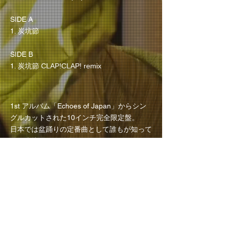
SIDE A
1. 炭坑節
SIDE B
1. 炭坑節
CLAP!CLAP! remix
1st アルバム「Echoes of Japan」からシン
グルカットされた10インチ完全限定盤。
日本では盆踊りの定番曲として誰もが知って
いる炭坑節を、60年代にニューヨークのラ
テンコミュニティで爆発的に流行したラテン
ビート、ブーガルーにアレンジ。SIDE B
は、民族トロピカル・ベース・サウンドで世
界中を虜にしてきたイタリアのトラックメイ
カー、クラップ！クラップ！
のremixを収
録。