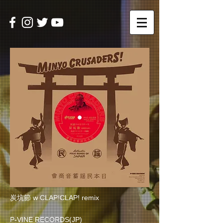
炭坑節 w CLAP!CLAP! remix
P-VINE RECORDS(JP)