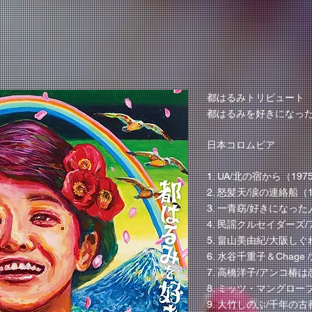
都はるみトリビュート
都はるみを好きになっ
日本コロムビア
1. UA/北の宿から（197
2. 怒髪天/涙の連絡船（
3. 一青窈/好きになった
4. 民謡クルセイダーズ
5. 畠山美由紀/大阪しぐ
6. 水谷千重子＆Chage
7. 高橋洋子/アンコ椿は
8. ミッツ・マングローブ
9. 大竹しのぶ/千年の古