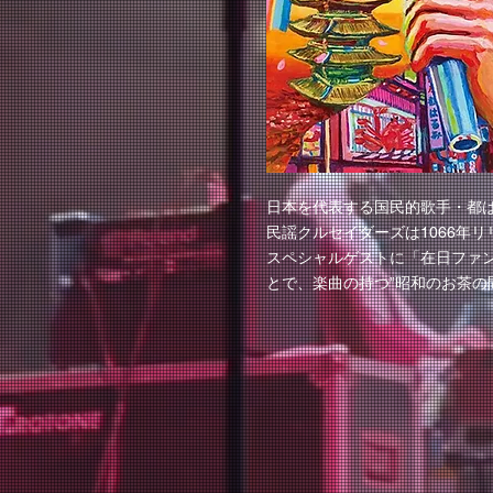
日本を代表する国民的歌手・都
民謡クルセイダーズは1066年
スペシャルゲストに「在日ファ
とで、楽曲の持つ”昭和のお茶の