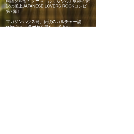
伝
民謡クルセイダーズ「おてもやん」収録の
説の極上JAPANESE LOVERS ROCKコンピ
第7弾！
マガジンハウス発、伝説のカルチャー誌
relaxとのコラボから誕生。極上の
JAPANESE LOVERS ROCKを収録したコン
ピレーションアルバム「RELAXIN' WITH
JAPANESE LOVERS」シリーズ。今年3月に
6年振りとなる「RELAXIN' WITH JAPANESE
LOVERS VOLUME 6」をリリース、累計
3000枚を超えるロングセールスを記録。8月
にリリースされたCDに収録された全15曲の
うち選りすぐりの10曲をコンパイルされた
アナログ盤は1000枚即日完売!!ユーザーにも
ディーラーにも愛され続けるこのコンピレー
ションアルバムの第7弾。
今作品もレーベルの枠を超えた楽曲、今作初
CD化となるエクスクルーシヴな楽曲等至極
名曲群を収録! !