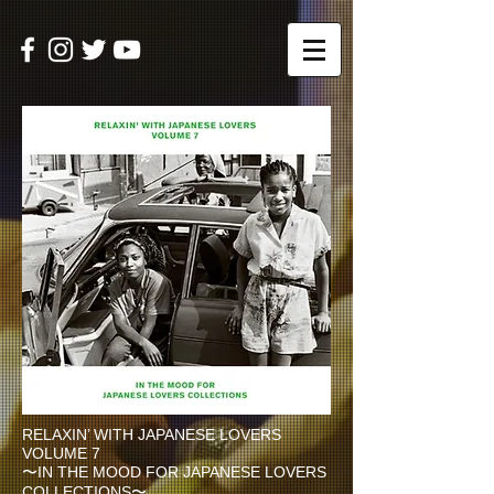
RELAXIN’ WITH JAPANESE LOVERS
VOLUME 7
〜IN THE MOOD FOR JAPANESE LOVERS
COLLECTIONS〜