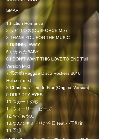
SMAR
1.Fiction Romance
2.ラビリンス(DUBFORCE Mix)
3.THANK YOU FOR THE MUSIC
4.RUNNIN' AWAY
5.いかれたBABY
6.I DON'T WANT THIS LOVE TO END(Full
Version Mix)
7.雪の華(Reggae Disco Rockers 2018
Relaxin' mix)
8.Christmas Time In Blue(Original Version)
9.DRIP DRY EYES
10.スカートの砂
11.ウォーリー・ビーズ
12.おてもやん
13.なんてキミドリだ今日 feat.小玉和文
14.回想