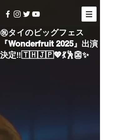
㊗️タイのビッグフェス
『Wonderfruit 2025』出演
決定‼️🇹🇭🇯🇵💖💃🕺👺✨