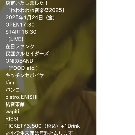
決定いたしました！
「わわわわわ音楽祭2025」
2025年1月24日（金）
OPEN17:30
START18:30
【LIVE】
在日ファンク
民謡クルセイダーズ
ONIのBAND
【FOOD etc.】
キッチンセボイヤ
tằm
バンコ
bistro.ENISHI
結音茶舗
wapiti
RISSI
TICKET¥3,500（税込）+1Drink
※小学生未満は無料となります