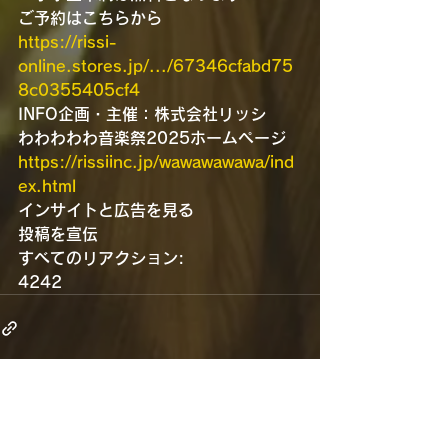
ご予約はこちらから
https://rissi-
online.stores.jp/.../67346cfabd75
8c0355405cf4
INFO企画・主催：株式会社リッシ
わわわわわ音楽祭2025ホームページ
https://rissiinc.jp/wawawawawa/ind
ex.html
インサイトと広告を見る
投稿を宣伝
すべてのリアクション:
42
42
すべて表示
最新記事