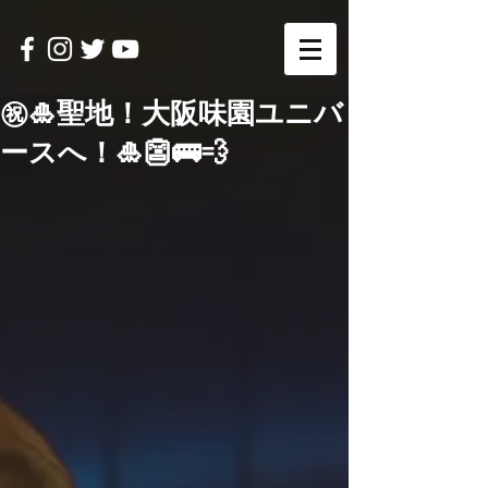
㊗️🎍聖地！大阪味園ユニバ
ースへ！🎍👺🚌💨