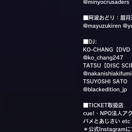
@minyocrusaders
■阿波おどり：眉月
@mayuzukiren @yo
■DJ:
KO-CHANG【DVD
@ko_chang247
TATSU【DISC SCI
@nakanishiakifumi
TSUYOSHI SATO 
@blackedition_jp
■TICKET取扱店
cue!・NPO法人アク
バメとあじさい etc
＊公式Instagra