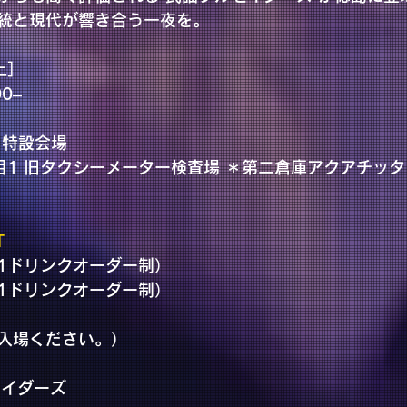
統と現代が響き合う一夜を。
土］ 
00–
 特設会場
目1 旧タクシーメーター検査場 ＊第二倉庫アクアチッタ
T
＋（1ドリンクオーダー制）
＋（1ドリンクオーダー制）
入場ください。）
セイダーズ