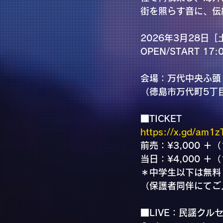
街を照らす音に、伝
2026年3月28日［
OPEN/START 17:
会場：万代中央ふ頭
（徳島市万代町5丁
■TICKET
https://x.gd/am1z
前売：¥3,000 
当日：¥4,000 
＊中学生以下は無料
（保護者同伴にてご
■LIVE：民謡クル