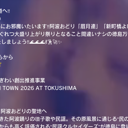
へ‼️
）
島にお邪魔いたいます‼️阿波おどり「眉月連」「新町橋
ぐれつ大盛り上がり祭りとなること間違いナシの徳島万
ましょう‼️🌊🌊🌊💃🕺🚀✨
ちらから
T
にぎわい創出推進事業
IN TOWN 2026 AT TOKUSHIMA
 阿波おどりの聖地へ
きた阿波踊りの囃子歌や民謡。その原風景に通じる“民の
からも高く評価される“民謡クルセイダーズ”が徳島に登