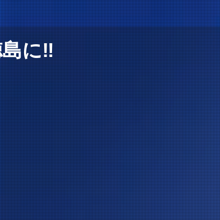
徳島に‼️