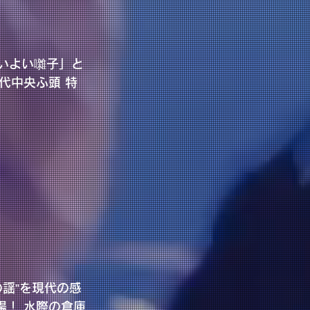
よいよい囃子」と
代中央ふ頭 特
謡”を現代の感
場！ 水際の倉庫