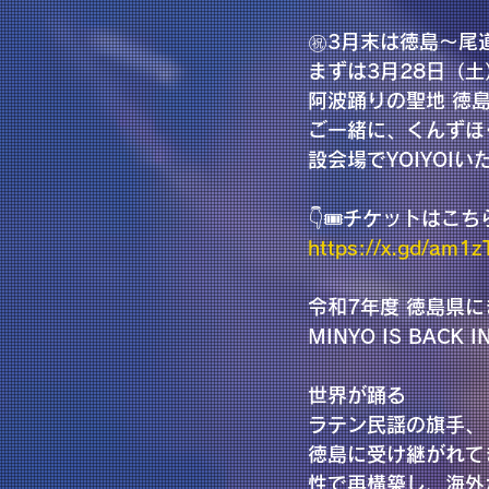
㊗️3月末は徳島〜尾道
まずは3月28日（土
阿波踊りの聖地 徳
ご一緒に、くんずほ
設会場でYOIYOIいたし
👇🎟️チケットはこ
https://x.gd/am1z
令和7年度 徳島県
MINYO IS BACK 
世界が踊る
ラテン民謡の旗手、
徳島に受け継がれて
性で再構築し、海外