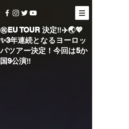
㊗️EU TOUR 決定‼️✈️🌏💖
✨3年連続となるヨーロッ
パツアー決定！今回は5か
国9公演‼️