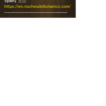
Spain】🇪🇸
https://en.nochesdelbotanico.com/
--------------------------------------
7.23 🇪🇸
Jazzaldia【スペイン】 🇪🇸
July 23 Wed.
Jazzaldia【Donostia / Spain】🇪🇸
https://www.jazzaldia.eus/en/conce
rts-ticke
--------------------------------------
すべて表示
最新記事