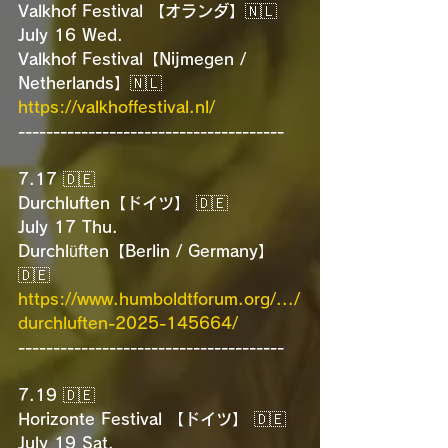
Valkhof Festival 【オランダ】🇳🇱
July 16 Wed.
Valkhof Festival【Nijmegen / 
Netherlands】🇳🇱
https://valkhoffestival.nl/
--------------------------------------
7.17 🇩🇪
Durchluften【ドイツ】 🇩🇪
July 17 Thu.
Durchlüften【Berlin / Germany】 
🇩🇪
https://www.humboldtforum.org/.../
durchluften-2025-145664/
--------------------------------------
7.19 🇩🇪
Horizonte Festival 【ドイツ】 🇩🇪
July 19 Sat.