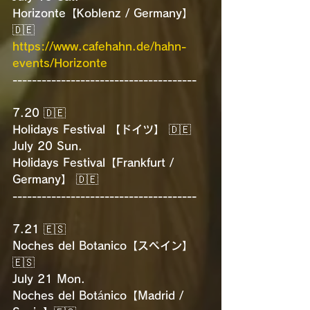
Horizonte【Koblenz / Germany】 
🇩🇪
https://www.cafehahn.de/hahn-
events/Horizonte
--------------------------------------
7.20 🇩🇪
Holidays Festival 【ドイツ】 🇩🇪
July 20 Sun.
Holidays Festival【Frankfurt / 
Germany】 🇩🇪
--------------------------------------
7.21 🇪🇸
Noches del Botanico【スペイン】 
🇪🇸
July 21 Mon.
Noches del Botánico【Madrid / 