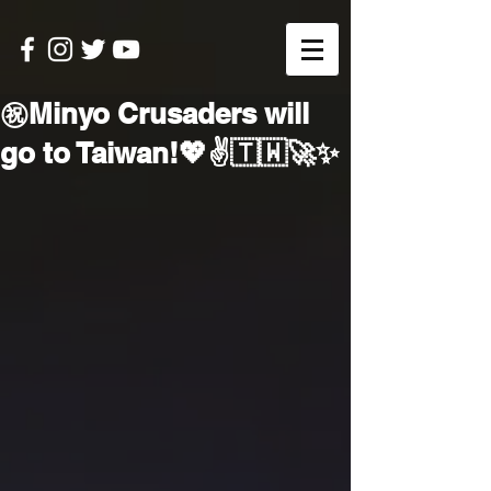
㊗️Minyo Crusaders will
go to Taiwan!💖✌️🇹🇼🚀✨