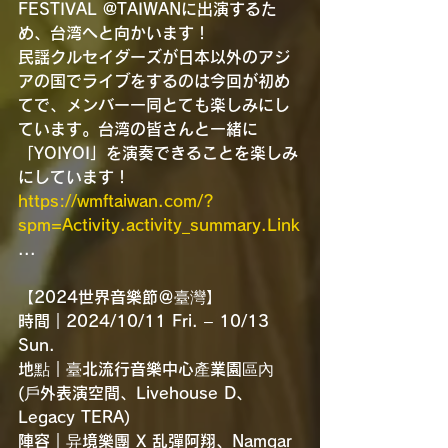
FESTIVAL @TAIWANに出演するた
め、台湾へと向かいます！
民謡クルセイダーズが日本以外のアジ
アの国でライブをするのは今回が初め
てで、メンバー一同とても楽しみにし
ています。台湾の皆さんと一緒に
「YOIYOI」を演奏できることを楽しみ
にしています！
https://wmftaiwan.com/?
spm=Activity.activity_summary.Link
...
【2024世界音樂節＠臺灣】
時間｜2024/10/11 Fri. – 10/13 
Sun.
地點｜臺北流行音樂中心產業園區內
(戶外表演空間、Livehouse D、
Legacy TERA)
陣容｜异境樂團 X 乱彈阿翔、Namgar 