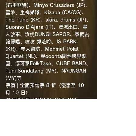
(布里亞特)、Minyo Crusaders (JP)、
雷擎、生祥樂隊、Kizaba (CA/CG)、
The Tune (KR)、akira. drums (JP)、
Suonno D’Ajere (IT)、漂流出口、尋
人啟事、汝妮DUNGI SAPOR、泰武古
謠傳唱、吱吱 郭芝吟、JS PARK 
(KR)、琴人樂坊、Mehmet Polat 
Quartet (NL)、Wooonta問他跨界樂
團、浮可泰FolkTake、CUBE BAND、
Tuni Sundatang (MY)、NAUNGAN 
(MY)等
票價｜全面預售票 8 折（優惠至 10 
月 10 日）
單人週五票（10/11）NT$ 480
單人週六票（10/12）NT$ 640
單人週日票（10/13）NT$ 640
單人3日票（10/11-13）NT$ 1700
雙人週五票（10/11）NT$ 900